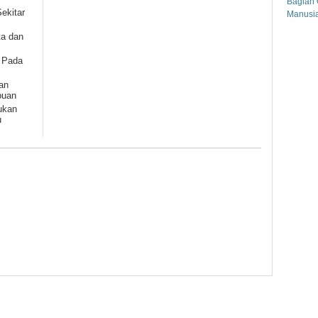
Bagian 
ekitar
Manusi
ta dan
) Pada
an
puan
ukan
u