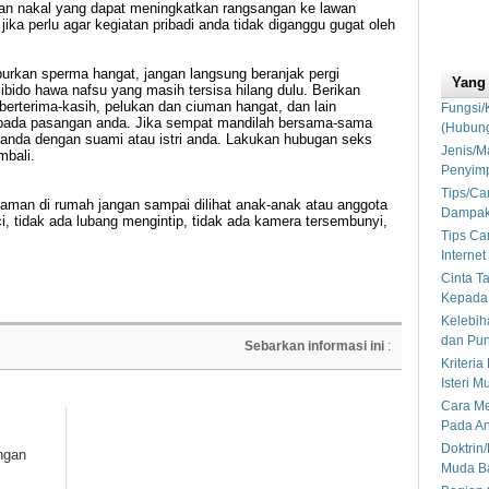
dan nakal yang dapat meningkatkan rangsangan ke lawan
ika perlu agar kegiatan pribadi anda tidak diganggu gugat oleh
burkan sperma hangat, jangan langsung beranjak pergi
Yang
bido hawa nafsu yang masih tersisa hilang dulu. Berikan
erterima-kasih, pelukan dan ciuman hangat, dan lain
Fungsi/
 pada pasangan anda. Jika sempat mandilah bersama-sama
(Hubung
anda dengan suami atau istri anda. Lakukan hubugan seks
Jenis/M
mbali.
Penyimp
Tips/C
aman di rumah jangan sampai dilihat anak-anak atau anggota
Dampak 
ci, tidak ada lubang mengintip, tidak ada kamera tersembunyi,
Tips Ca
Interne
Cinta T
Kepada 
Kelebih
dan Pu
Sebarkan informasi ini
:
Kriteri
Isteri 
Cara Me
Pada An
Doktrin
ngan
Muda B