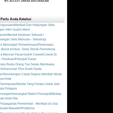
 Perlu Anda Ketahui
Kegunaan/Manfaat Dari Hubungan Seks
an Intim Suami Isteri)
acam/Bentuk Kelainan Seksual /
angan Seks Manusia - Seksologi
ara Mencegah Pemerkosaan/Perkosaan,
Buruk Korban, Serta Tehnik Pemerkosa
ra Mencari Pacar/Jodoh Cewek/Cowok Di
t - Panduan/Petunjuk Dasar
anpa Restu Orang Tua Selalu Membawa
Kehancuran Plus Kisah Nyata
an/Keuntungan Cepat Segera Menikah Muda
nya Anak
a Perempuan/Wanita Yang Pantas Untuk Jadi
Muda Poligami
ncegah/menangkal Materi Pornografi/Bokep
ak-Anak Kita
/Propaganda Pemerintah : Menikah di Usia
anyak Masalah/Problema