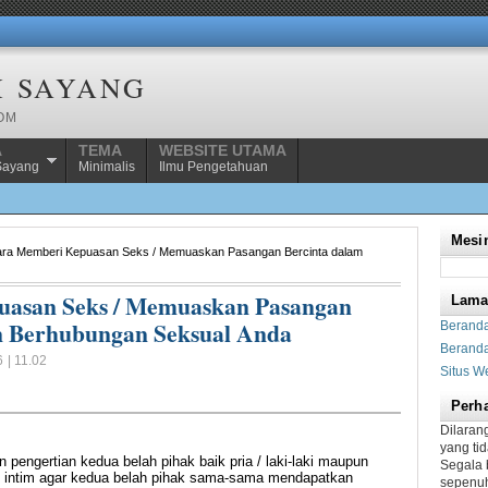
H SAYANG
COM
A
TEMA
WEBSITE UTAMA
Sayang
Minimalis
Ilmu Pengetahuan
Mesin
ara Memberi Kepuasan Seks / Memuaskan Pasangan Bercinta dalam
uasan Seks / Memuaskan Pasangan
Lam
n Berhubungan Seksual Anda
Berand
Beranda
 | 11.02
Situs W
Perha
Dilaran
yang ti
 pengertian kedua belah pihak baik pria / laki-laki maupun
Segala 
 intim agar kedua belah pihak sama-sama mendapatkan
sepenuh