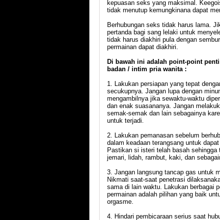
kepuasan seks yang maksimal. Keegoisa
tidak menutup kemungkinana dapat men
Berhubungan seks tidak harus lama. J
pertanda bagi sang lelaki untuk menye
tidak harus diakhiri pula dengan sembu
permainan dapat diakhiri.
Di bawah ini adalah point-point pe
badan / intim pria wanita :
1. Lakukan persiapan yang tepat denga
secukupnya. Jangan lupa dengan minum
mengambilnya jika sewaktu-waktu diperl
dan enak suasananya. Jangan melakuka
semak-semak dan lain sebagainya karena
untuk terjadi.
2. Lakukan pemanasan sebelum berhubu
dalam keadaan terangsang untuk dapat
Pastikan si isteri telah basah sehingga
jemari, lidah, rambut, kaki, dan seba
3. Jangan langsung tancap gas untuk m
Nikmati saat-saat penetrasi dilaksanak
sama di lain waktu. Lakukan berbagai
permainan adalah pilihan yang baik un
orgasme.
4. Hindari pembicaraan serius saat hu