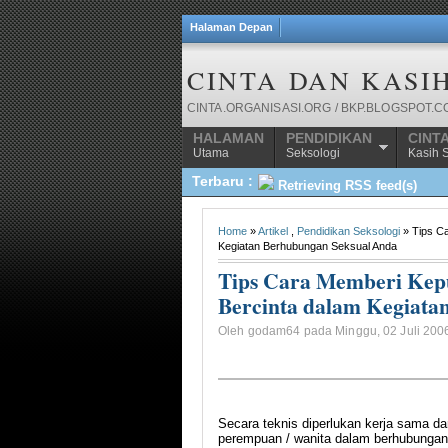
Halaman Depan
CINTA DAN KASI
CINTA.ORGANISASI.ORG / BKP.BLOGSPOT.
HALAMAN
PENDIDIKAN
CINT
Utama
Seksologi
Kasih 
Terbaru :
Retrieving RSS feed(s)
Home
»
Artikel
,
Pendidikan Seksologi
» Tips C
Kegiatan Berhubungan Seksual Anda
Tips Cara Memberi Kep
Bercinta dalam Kegiata
Oleh godam64 pada Minggu, 02 Juli 2006
Secara teknis diperlukan kerja sama dan
perempuan / wanita dalam berhubungan