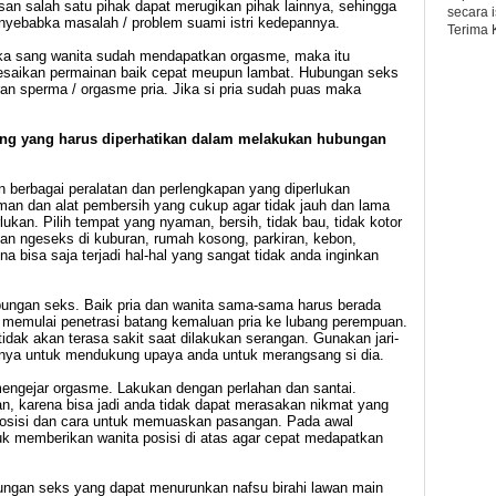
n salah satu pihak dapat merugikan pihak lainnya, sehingga
secara 
yebabka masalah / problem suami istri kedepannya.
Terima 
ika sang wanita sudah mendapatkan orgasme, maka itu
lesaikan permainan baik cepat meupun lambat. Hubungan seks
ran sperma / orgasme pria. Jika si pria sudah puas maka
nting yang harus diperhatikan dalam melakukan hubungan
n berbagai peralatan dan perlengkapan yang diperlukan
an dan alat pembersih yang cukup agar tidak jauh dan lama
ukan. Pilih tempat yang nyaman, bersih, tidak bau, tidak kotor
n ngeseks di kuburan, rumah kosong, parkiran, kebon,
 bisa saja terjadi hal-hal yang sangat tidak anda inginkan
ngan seks. Baik pria dan wanita sama-sama harus berada
 memulai penetrasi batang kemaluan pria ke lubang perempuan.
 tidak akan terasa sakit saat dilakukan serangan. Gunakan jari-
gainya untuk mendukung upaya anda untuk merangsang si dia.
engejar orgasme. Lakukan dengan perlahan dan santai.
an, karena bisa jadi anda tidak dapat merasakan nikmat yang
 posisi dan cara untuk memuaskan pasangan. Pada awal
tuk memberikan wanita posisi di atas agar cepat medapatkan
bungan seks yang dapat menurunkan nafsu birahi lawan main