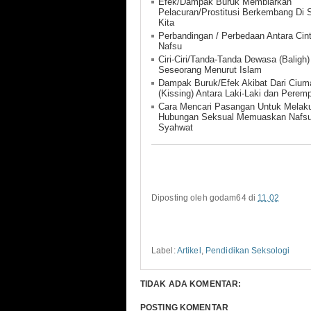
Efek/Dampak Buruk Membiarkan
Pelacuran/Prostitusi Berkembang Di S
Kita
Perbandingan / Perbedaan Antara Cin
Nafsu
Ciri-Ciri/Tanda-Tanda Dewasa (Baligh
Seseorang Menurut Islam
Dampak Buruk/Efek Akibat Dari Cium
(Kissing) Antara Laki-Laki dan Perem
Cara Mencari Pasangan Untuk Melak
Hubungan Seksual Memuaskan Nafs
Syahwat
Diposting oleh
godam64
di
11.02
Label:
Artikel
,
Pendidikan Seksologi
TIDAK ADA KOMENTAR:
POSTING KOMENTAR