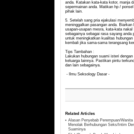
anda. Katakan kata-kata kotor, manja 
sepermainan anda. Matikan hp / ponsel j
pihak lain.
5. Setelah sang pria ejakulasi menyem
meninggalkan pasangan anda. Biarkan li
usapan-usapan mesra, kata-kata nakal b
sebagainya sebagai rasa sayang anda
untuk meningkatkan kualitas hubungan 
kembali jika sama-sama terangsang ke
Tips Tambahan :
Lakukan hubungan suami isteri dengan 
keluarga lainnya. Pastikan pintu terkun
dan lain sebagainya.
- Ilmu Seksology Dasar -
Related Articles
Alasan Penyebab Perempuan/Wanita
Menolak Berhubungan Seks/Intim De
Suaminya