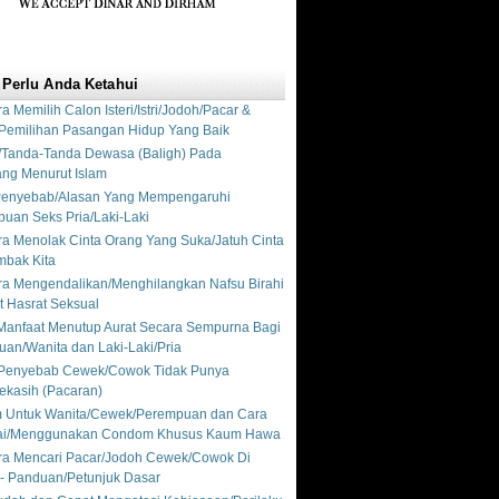
 Perlu Anda Ketahui
a Memilih Calon Isteri/Istri/Jodoh/Pacar &
a Pemilihan Pasangan Hidup Yang Baik
ri/Tanda-Tanda Dewasa (Baligh) Pada
ng Menurut Islam
Penyebab/Alasan Yang Mempengaruhi
an Seks Pria/Laki-Laki
ra Menolak Cinta Orang Yang Suka/Jatuh Cinta
bak Kita
ra Mengendalikan/Menghilangkan Nafsu Birahi
 Hasrat Seksual
Manfaat Menutup Aurat Secara Sempurna Bagi
an/Wanita dan Laki-Laki/Pria
 Penyebab Cewek/Cowok Tidak Punya
ekasih (Pacaran)
 Untuk Wanita/Cewek/Perempuan dan Cara
i/Menggunakan Condom Khusus Kaum Hawa
ra Mencari Pacar/Jodoh Cewek/Cowok Di
t - Panduan/Petunjuk Dasar