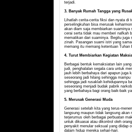
terjadi.
3. Banyak Rumah Tangga yang Rusa
Lihatlah cerita-cerita fiksi dan nyata d
perselingkuhan bisa merusak keharmoni
akan diam saja membiarkan suaminya sel
cerai serta tidak mau memberi nafkah ba
mematikan dari suaminya. Begitu juga 
zinah. Pasangan suami istri yang sama
memang itu memang ketentuan Tuhan b
4. Turut Membiarkan Kegiatan Maksi
Berbagai bentuk kemaksiatan lain yang
judi, penghalalan segala cara untuk me
jauh lebih berbahaya dari apapun juga 
seseorang jadi hilang sehingga mampu
sehingga jadi rusaklah kehidupannya b
seseorang menjadi budak pabrik narko
yang berbahaya bagi orang baik-baik y
5. Merusak Generasi Muda
Generasi setelah kita yang terus-mener
langsung maupun tidak langsung akan 
terjerumus oleh berbagai perbuatan ma
untuk dikuasai atau dikontrol oleh oran
penyakit menular seksual yang diidap 
dalam hidup mereka sehari-hari.