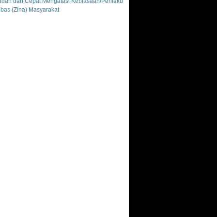
dah dan Cepat Mengatasi Kebiasaan/Perilaku
bas (Zina) Masyarakat