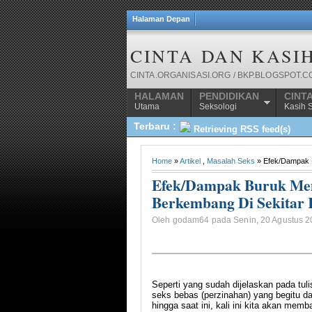
Halaman Depan
CINTA DAN KASI
CINTA.ORGANISASI.ORG / BKP.BLOGSPOT.
HALAMAN
PENDIDIKAN
CINT
Utama
Seksologi
Kasih 
Terbaru :
Retrieving RSS feed(s)
Home
»
Artikel
,
Masalah Seks
» Efek/Dampak B
Efek/Dampak Buruk Mem
Berkembang Di Sekitar 
Oleh godam64 pada Senin, 20 Agustus 20
Seperti yang sudah dijelaskan pada tul
seks bebas (perzinahan) yang begitu da
hingga saat ini, kali ini kita akan me