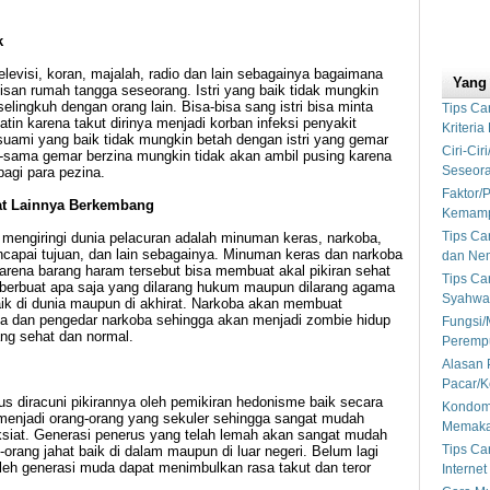
k
i televisi, koran, majalah, radio dan lain sebagainya bagaimana
Yang
san rumah tangga seseorang. Istri yang baik tidak mungkin
ingkuh dengan orang lain. Bisa-bisa sang istri bisa minta
Tips Car
tin karena takut dirinya menjadi korban infeksi penyakit
Kriteri
suami yang baik tidak mungkin betah dengan istri yang gemar
Ciri-Ci
-sama gemar berzina mungkin tidak akan ambil pusing karena
Seseora
agi para pezina.
Faktor/
at Lainnya Berkembang
Kemampu
Tips Ca
 mengiringi dunia pelacuran adalah minuman keras, narkoba,
ncapai tujuan, dan lain sebagainya. Minuman keras dan narkoba
dan Nem
karena barang haram tersebut bisa membuat akal pikiran sehat
Tips Ca
 berbuat apa saja yang dilarang hukum maupun dilarang agama
Syahwat
aik di dunia maupun di akhirat. Narkoba akan membuat
ba dan pengedar narkoba sehingga akan menjadi zombie hidup
Fungsi/
ang sehat dan normal.
Perempu
Alasan
Pacar/K
us diracuni pikirannya oleh pemikiran hedonisme baik secara
Kondom
menjadi orang-orang yang sekuler sehingga sangat mudah
Memaka
ksiat. Generasi penerus yang telah lemah akan sangat mudah
Tips Ca
g-orang jahat baik di dalam maupun di luar negeri. Belum lagi
oleh generasi muda dapat menimbulkan rasa takut dan teror
Interne