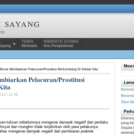
H SAYANG
COM
A
TEMA
WEBSITE UTAMA
Sayang
Minimalis
Ilmu Pengetahuan
Mesin
uruk Membiarkan Pelacuran/Prostitusi Berkembang Di Sekitar Kita
biarkan Pelacuran/Prostitusi
Lam
Kita
Berand
12 | 12.45
Beranda
Situs W
Perha
Dilaran
isan-tulisan sebelumnya mengenai dampak negatif dari perilaku
yang ti
hsyat dan mungkin tidak terpikirkan oleh para pelakunya
Segala 
mbahas mengenai dampak negatif dari pembiaran praktek
sepenuh