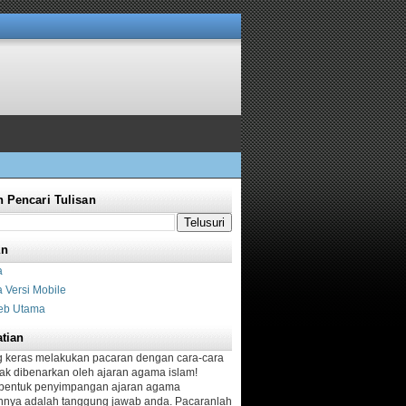
 Pencari Tulisan
an
a
 Versi Mobile
eb Utama
tian
g keras melakukan pacaran dengan cara-cara
dak dibenarkan oleh ajaran agama islam!
bentuk penyimpangan ajaran agama
nya adalah tanggung jawab anda. Pacaranlah