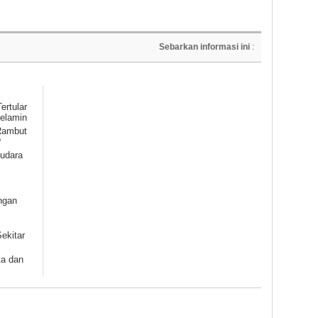
Sebarkan informasi ini
:
ertular
Kelamin
Rambut
?
udara
ngan
ekitar
ta dan