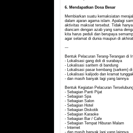
6. Mendapatkan Dosa Besar
Membiarkan suatu kemaksiatan merajale
dalam ajaran agama islam. Apalagi sam
aktivitas maksiat tersebut. Tidak hanya
diancam dengan azab yang sama dengan
kita harus peduli dan berupaya semam
agar selamat di dunia maupun di akhirat
---
Bentuk Pelacuran Terang-Terangan di I
- Lokalisasi gang doli di surabaya
- Lokalisasi saritem di bandung
- Lokalisasi pasar kembang (sarkem) di 
- Lokalisasi kalijodo dan kramat tunggak
- dan masih banyak lagi yang lainnya
Bentuk Kegiatan Pelacuran Terselubung
- Sebagian Panti Pijat
- Sebagian Spa
- Sebagian Salon
- Sebagian Hotel
- Sebagian Diskotik
- Sebagian Karaoke
- Sebagian Bar / Cafe
- Sebagian Tempat Hiburan Malam
- Internet
- dan masih banyak lagi yang lainnya