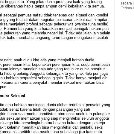
at tinggal kita. Yang jelas dunia prostitusi baik yang terang-
secara 
us diberantas habis tanpa ampun demi kebaikan kita semua.
Terima 
i sebagai pemuas nafsu tidak terlepas dari situasi dan kondisi
ng yang terlibat dalam kegiatan pelacuran akibat dari himpitan
a menjalani profesi sebagai pelacur wts (wanita tuna susila)
olo. Pemerintah yang kita harapkan menjadi penegak hukum pun
s pelacuran yang melanda negeri ini. Tidak ada jalan lain selain
 untuk bahu-membahu langsung turun tangan mengatasi masalah
at nanti anak cucu kita ada yang menjadi korban dunia
nak perempuan kita, keponakan perempuan kita, cucu perempuan
puan lainnya mungkin saja ada yang terjun ke dunia prostitusi
ki hidung belang. Anggota keluarga kita yang laki-laki pun juga
au bahkan berprofesi sebagai gigolo. Tidak hanya menjadi aib
 keturunan karena penyakit menular sekual mematikan bisa
mpun.
nular Seksual
ta atau bahkan meninggal dunia akibat terinfeksi penyakit yang
 tidak sehat karena tidak dengan pasangan yang sah
gkin suatu saat nanti suami/isteri atau anak-anak kita pulang ke
i seksual mematikan yang siap menginfeksi seluruh anggota
eluarga kita berselingkuh atau berzina bukan dengan pekerja
kit kelamin mematikan bisa menginfeksi dari perilaku seks
rena nila setitik bisa rusak susu sebelanga jika kasus itu