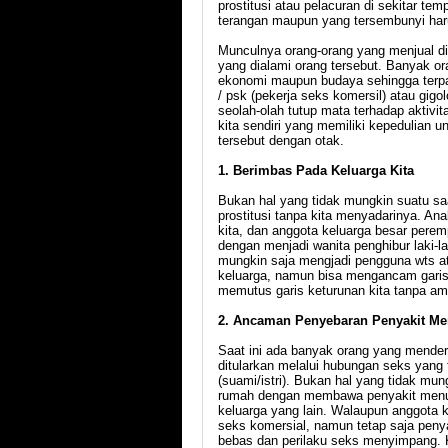
prostitusi atau pelacuran di sekitar temp
terangan maupun yang tersembunyi har
Munculnya orang-orang yang menjual dir
yang dialami orang tersebut. Banyak ora
ekonomi maupun budaya sehingga terpaks
/ psk (pekerja seks komersil) atau gig
seolah-olah tutup mata terhadap aktivita
kita sendiri yang memiliki kepedulian
tersebut dengan otak.
1. Berimbas Pada Keluarga Kita
Bukan hal yang tidak mungkin suatu sa
prostitusi tanpa kita menyadarinya. A
kita, dan anggota keluarga besar perem
dengan menjadi wanita penghibur laki-la
mungkin saja mengjadi pengguna wts at
keluarga, namun bisa mengancam garis
memutus garis keturunan kita tanpa a
2. Ancaman Penyebaran Penyakit Me
Saat ini ada banyak orang yang menderi
ditularkan melalui hubungan seks yang
(suami/istri). Bukan hal yang tidak mun
rumah dengan membawa penyakit menula
keluarga yang lain. Walaupun anggota k
seks komersial, namun tetap saja penya
bebas dan perilaku seks menyimpang. Ka