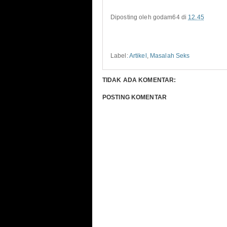
Diposting oleh
godam64
di
12.45
Label:
Artikel
,
Masalah Seks
TIDAK ADA KOMENTAR:
POSTING KOMENTAR