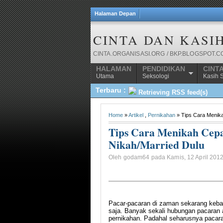
Halaman Depan
CINTA DAN KASI
CINTA.ORGANISASI.ORG / BKP.BLOGSPOT.
HALAMAN
PENDIDIKAN
CINT
Utama
Seksologi
Kasih 
Terbaru :
Retrieving RSS feed(s)
Home
»
Artikel
,
Pernikahan
» Tips Cara Menik
Tips Cara Menikah Cep
Nikah/Married Dulu
Oleh godam64 pada Kamis, 12 April 2012
Pacar-pacaran di zaman sekarang keba
saja. Banyak sekali hubungan pacaran a
pernikahan. Padahal seharusnya pacaran