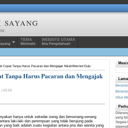
H SAYANG
COM
A
TEMA
WEBSITE UTAMA
Sayang
Minimalis
Ilmu Pengetahuan
Mesin
ah Cepat Tanpa Harus Pacaran dan Mengajak Nikah/Married Dulu
at Tanpa Harus Pacaran dan Mengajak
Lam
Berand
 | 00.04
Beranda
Situs W
Perha
Dilaran
nyakan hanya untuk sekedar iseng dan bersenang-senang
yang ti
ntara laki-laki dan perempuan yang tidak berujung pada
Segala 
 yang baik adalah suatu kegiatan antara pria dan wanita yang
sepenuh