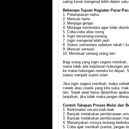
saling kenal mengenal lebih dalam sat
Beberapa Tujuan Kegiatan Pacar-Pac
1. Pelampiasan nafsu
2. Mencari harta
3. Menjaga gengsi
4. Menjaga sementara agar tidak diambi
5. Coba-coba alias iseng
6. Ingin bersenang-senang
7. Ingin mengenal lebih jauh
8. Status sementara sebelum nikah / k
9. Mencari sensasi
10. Membuat senang orang lain
Bagi orang yang ingin segera menikah, 
mana tidak ada kejelasan hubungan jan
ke mana hubungan mereka ke depan. Sa
status menjadi suami isteri.
Jika ingin segera menikah, maka sebaik
cewek atau cowok yang kita suka, mak
lain. Sejak awal harus dipastikan apa
lanjutkan, jika tidak maka jangan dilanj
Contoh Tahapan Proses Mulai dari B
1. Berkenalan secara baik-baik
2. Banyak melakukan pembicaraan u
3. Banyak melakukan pembicaraan masa
4. Menanyakan visinya tentang berkelu
5. Coba ajak menikah (santai, jangan ter