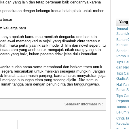
maka cari yang lain dan tetap berteman baik dengannya karena
an pendekatan dengan keluarga kedua belah pihak untuk mohon
a besar
Yang
m keluarga baru
Tempat 
Suami/I
kita tanya apakah kamu mau menikah denganku sembari kita
Bahan O
edari awal memang kedua sejoli yang dimabuk cinta tersebut
Kencan
h, maka pertanyaan klasik model di film dan novel seperti itu
kai cara-cara yang aneh untuk mengajak nikah orang yang kita
Sendiri
pacaran yang baik, bukan pacaran tidak jelas dulu kemudian
Porno 
Tips Ca
dan wanita sudah sama-sama memahami dan berkomitmen untuk
dan Nem
i, segera rencanakan untuk menikah sesegera mungkin. Jangan
Tips Ca
k krusial. Jalan masih panjang, karena harus menyatukan juga
Gadis A
l menjaga hubungan cinta yang sedang dijalin. Jika semua
 rumah tangga baru dengan penuh cinta dan tanggungjawab.
Hal Yan
Besar S
Tips Ca
Reprodu
Sebarkan informasi ini
:
Tanda-T
Belum Y
Cinta T
Kepada 