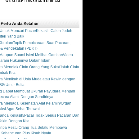
 Perlu Anda Ketahui
Untuk Mencari Pacar/Kekasih Calon Jodoh
steri Yang Baik
brolan/Topik Pembicaraan Saat Pacaran,
 & Pendekatan (PDKT)
 Maupun Suami Isteri Melihat Gambar/Video
Haram Hukumnya Dalam Islam
ra Menolak Cinta Orang Yang Suka/Jatuh Cinta
bak Kita
ra Menikah di Usia Muda atau Kawin dengan
BG Umur Belia
g Dapat Membuat Ukuran Payudara Menjadi
ecara Alami Dengan Sendirinya
ra Menjaga Kesehatan Alat Kelamin/Organ
ksi Agar Sehat Terawat
anda Kekasih/Pacar Tidak Serius Pacaran Dan
akin Dengan Kita
anpa Restu Orang Tua Selalu Membawa
Kehancuran Plus Kisah Nyata