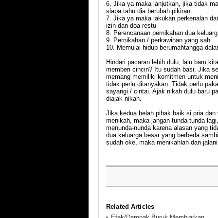
6. Jika ya maka lanjutkan, jika tidak 
siapa tahu dia berubah pikiran.
7. Jika ya maka lakukan perkenalan d
izin dan doa restu
8. Perencanaan pernikahan dua keluarg
9. Pernikahan / perkawinan yang sah
10. Memulai hidup berumahtangga dala
Hindari pacaran lebih dulu, lalu baru 
memberi cincin? Itu sudah basi. Jika s
memang memiliki komitmen untuk menika
tidak perlu ditanyakan. Tidak perlu pa
sayangi / cintai. Ajak nikah dulu baru 
diajak nikah.
Jika kedua belah pihak baik si pria 
menikah, maka jangan tunda-tunda lag
menunda-nunda karena alasan yang tida
dua keluarga besar yang berbeda sambi
sudah oke, maka menikahlah dan jalani
Related Articles
Efek/Dampak Buruk Membiarkan