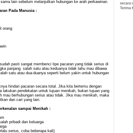
u sama lain sebelum melanjutkan hubungan ke arah perkawinan.
secara 
Terima 
aran Pada Manusia :
l orang
awin
sudah pasti sangat membenci tipe pacaran yang tidak serius di
gka panjang. salah satu atau keduanya tidak tahu mau dibawa
lah satu atau dua-duanya seperti belum yakin untuk hubungan
nya hindari pacaran secara total. Jika kita bertemu dengan
a lakukan pendekatan untuk tujuan menikah, bukan tujuan yang
kah mau berhubungan serius atau tidak. Jika mau menikah, maka
utkan dan cari yang lain.
erkenalan sampai Menikah :
mum
lah pribadi dan keluarga
arga
lalu serius, coba beberapa kali)