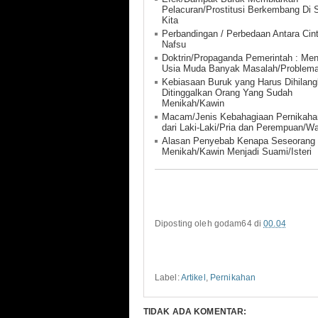
Pelacuran/Prostitusi Berkembang Di S
Kita
Perbandingan / Perbedaan Antara Cin
Nafsu
Doktrin/Propaganda Pemerintah : Men
Usia Muda Banyak Masalah/Problem
Kebiasaan Buruk yang Harus Dihilang
Ditinggalkan Orang Yang Sudah
Menikah/Kawin
Macam/Jenis Kebahagiaan Pernikaha
dari Laki-Laki/Pria dan Perempuan/Wa
Alasan Penyebab Kenapa Seseorang
Menikah/Kawin Menjadi Suami/Isteri
Diposting oleh
godam64
di
00.04
Label:
Artikel
,
Pernikahan
TIDAK ADA KOMENTAR: