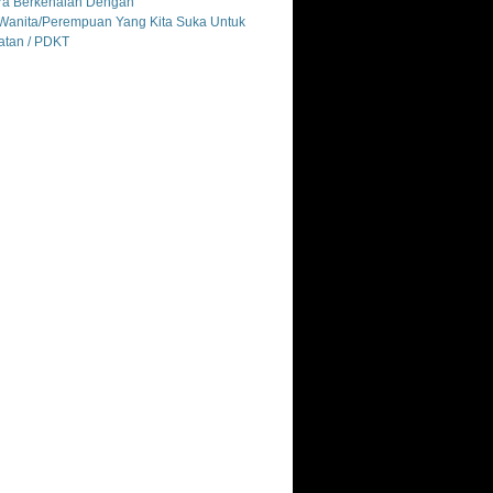
ra Berkenalan Dengan
anita/Perempuan Yang Kita Suka Untuk
atan / PDKT