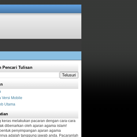
 Pencari Tulisan
an
a
 Versi Mobile
eb Utama
tian
g keras melakukan pacaran dengan cara-cara
dak dibenarkan oleh ajaran agama islam!
bentuk penyimpangan ajaran agama
nya adalah tanggung jawab anda. Pacaranlah