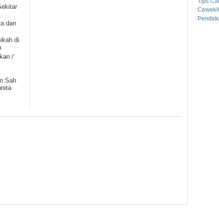
Tips Ca
ekitar
Cewek/W
Pendek
ta dan
ikah di
a
kan /
n Sah
nita