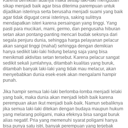
Karena demikian adanya maka setiap laki-laki mengubah
sikap menjadi baik agar bisa diterima parempuan untuk
dijadikan isterinya serta berusaha menjadi suami yang baik
agar tidak digugat cerai isterinya, saking sulitnya
mendapatkan isteri karena persaingan yang tinggi. Yang
pasti para mucikari, mami, germo, dan pengusaha hiburan
setan akan pontang-panting mencari budak seksnya dari
segala penjuru dunia, sehingga harga pelayanan pelacur
akan sangat tinggi (mahal) sehingga dengan demikian
hanya sedikit laki-laki hidung belang saja yang bisa
menikmati aktivitas setan tersebut. Karena pelacur sangat
sedikit sekali jumlahnya, ditambah kualitas yang buruk,
ditambah banyak laki-laki yang tidak mau melacur, akan
menyebabkan dunia esek-esek akan mengalami hampir
punah.
Jika hampir semua laki-laki berlomba-lomba menjadi lelaki
yang baik, maka dunia akan menjadi lebih baik karena
perempuan akan ikut menjadi baik-baik. Namun sebaliknya
jika semua laki-laki ditekan dengan budaya maupun hukum
yang melarang poligami, maka efeknya bisa sangat buruk
alias negatif. Pria yang memenuhi syarat poligami hanya
bisa punya satu istri, banyak perempuan yang terjebak