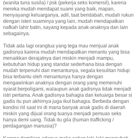
(wanita tuna susila) / psk (pekerja seks komersil), karena
mereka mudah mendapat suami yang baik, mapan,
menyayangi keluarganya, adil, taat beridabah, mudah rukun
dengan isteri suaminya yang lain, mudah mendapatkan
nafkah lahir batin, sayang kepada anak-anaknya dan lain
sebagainya.
Tidak ada lagi orangtua yang tega mau menjual anak
gadisnya karena mudah mendapatkan menantu yang bisa
menaikkan derajatnya dari miskin menjadi mampu,
kebutuhan hidup yang standar sederhana bisa dengan
mudah terpenuhi dari menantunya, segala kesulitan hidup
bisa terbantu oleh menantunya hanya dengan
mengawinkan anaknya dengan orang yang memenuhi
syarat berpoligami, walaupun anak gadisnya tidak menjadi
istri pertama. Anak gadisnya bahagia dan keluarga besar si
gadis itu pun akhirnya juga ikut bahagia. Berbeda dengan
kondisi riil saat ini di mana banyak anak gadis di daerah
miskin yang dijual orang tuanya menjadi pemuas seks
hanya demi uang. Tidak itu gila (human trafficking /
perdagangan manusia)?