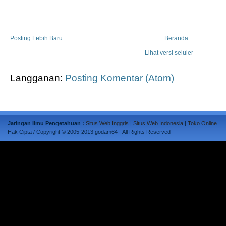
Posting Lebih Baru
Beranda
Lihat versi seluler
Langganan:
Posting Komentar (Atom)
Jaringan Ilmu Pengetahuan :
Situs Web Inggris
|
Situs Web Indonesia
|
Toko Online
Hak Cipta / Copyright © 2005-2013 godam64
- All Rights Reserved