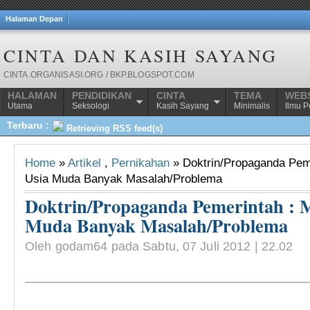
Halaman Depan
CINTA DAN KASIH SAYANG
CINTA.ORGANISASI.ORG / BKP.BLOGSPOT.COM
HALAMAN
PENDIDIKAN
CINTA
TEMA
WEBS
Utama
Seksologi
Kasih Sayang
Minimalis
Ilmu 
Terbaru :
Retrieving RSS feed(s)
Home
»
Artikel
,
Pernikahan
» Doktrin/Propaganda Peme
Usia Muda Banyak Masalah/Problema
Doktrin/Propaganda Pemerintah : M
Muda Banyak Masalah/Problema
Oleh godam64 pada Sabtu, 07 Juli 2012 | 22.02