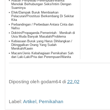
Alasan Penyebab Perempuan/Wanita
Menolak Berhubungan Seks/Intim Dengan
Suaminya
Efek/Dampak Buruk Membiarkan
Pelacuran/Prostitusi Berkembang Di Sekitar
Kita
Perbandingan / Perbedaan Antara Cinta dan
Nafsu
Doktrin/Propaganda Pemerintah : Menikah di
Usia Muda Banyak Masalah/Problema
Kebiasaan Buruk yang Harus Dihilangkan /
Ditinggalkan Orang Yang Sudah
Menikah/Kawin
Macam/Jenis Kebahagiaan Pernikahan Sah
dari Laki-Laki/Pria dan Perempuan/Wanita
Diposting oleh
godam64
di
22.02
Label:
Artikel
,
Pernikahan